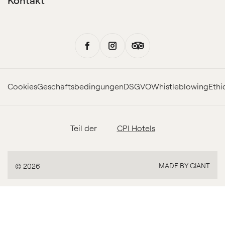
Kontakt
Cookies
Geschäftsbedingungen
DSGVO
Whistleblowing
Ethi
Teil der
CPI Hotels
MADE BY GIANT
© 2026