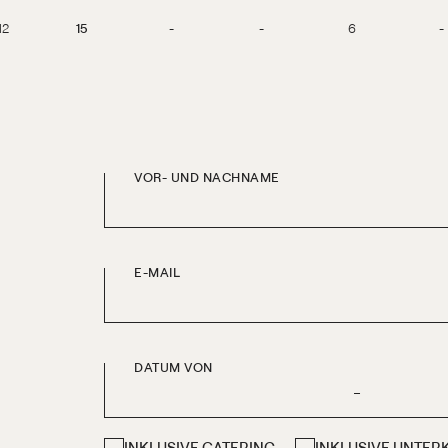
12
15
-
-
6
-
VOR- UND NACHNAME
E-MAIL
DATUM VON
-
INKLUSIVE CATERING
INKLUSIVE UNTER