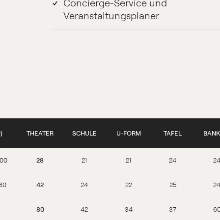
Concierge-Service und
Veranstaltungsplaner
)
THEATER
SCHULE
U-FORM
TAFEL
BANK
,00
28
21
21
24
2
,60
42
24
22
25
2
80
42
34
37
6