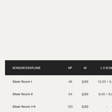
KONGRESSRÄUME
M²
M
L X B (M
Silver Room I
46
2,50
13,00 × 5
Silver Room II
54
2,50
8,40 × 6
Silver Room I+II
100
2,50
-