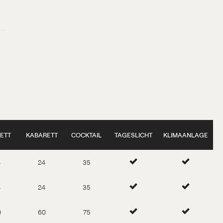
ETT
KABARETT
COCKTAIL
TAGESLICHT
KLIMAANLAGE
4
24
35
4
24
35
0
60
75