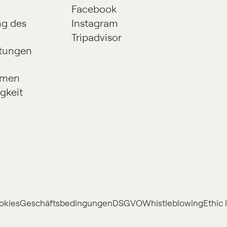
Facebook
g des
Instagram
Tripadvisor
ltungen
hmen
gkeit
okies
Geschäftsbedingungen
DSGVO
Whistleblowing
Ethic 