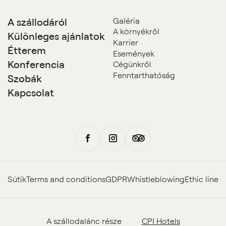
A szállodáról
Galéria
A környékről
Különleges ajánlatok
Karrier
Étterem
Események
Konferencia
Cégünkről
Fenntarthatóság
Szobák
Kapcsolat
Sütik
Terms and conditions
GDPR
Whistleblowing
Ethic line
A szállodalánc része
CPI Hotels