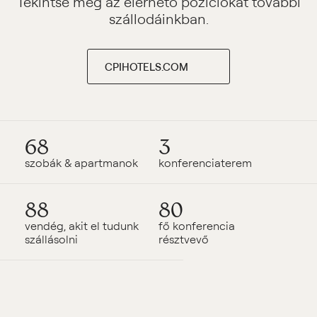
Tekintse meg az elérhető pozíciókat további
szállodáinkban.
CPIHOTELS.COM
68
3
szobák & apartmanok
konferenciaterem
88
80
vendég, akit el tudunk
fő konferencia
szállásolni
résztvevő